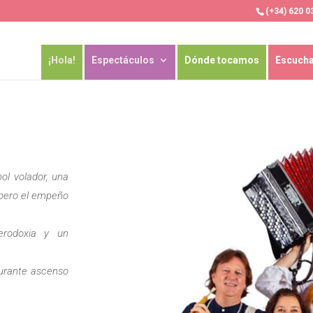
(+34) 620 0
¡Hola!
Espectáculos
Dónde tocamos
Escuch
ol volador, una
a pero el empeño
erodoxia y un
gurante ascenso