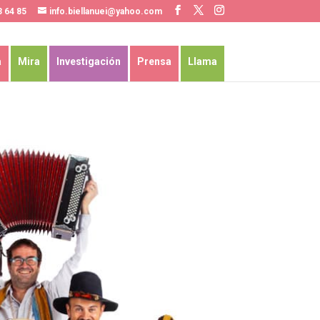
3 64 85
info.biellanuei@yahoo.com
a
Mira
Investigación
Prensa
Llama