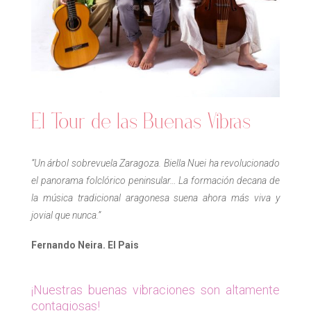
El Tour de las Buenas Vibras
”
Un árbol sobrevuela Zaragoza. Biella Nuei ha revolucionado
el panorama folclórico peninsular… La formación decana de
la música tradicional aragonesa suena ahora más viva y
jovial que nunca.
”
Fernando Neira. El Pais
¡Nuestras buenas vibraciones son altamente
contagiosas!