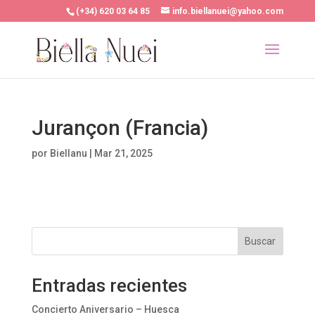
(+34) 620 03 64 85
info.biellanuei@yahoo.com
Jurançon (Francia)
por
Biellanu
|
Mar 21, 2025
Buscar
Entradas recientes
Concierto Aniversario – Huesca