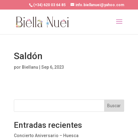
(+34) 620 03 64 85
info.biellanuei@yahoo.com
Saldón
por
Biellanu
|
Sep 6, 2023
Buscar
Entradas recientes
Concierto Aniversario – Huesca