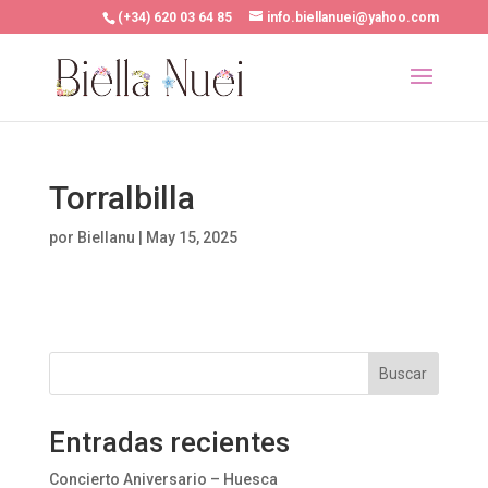
(+34) 620 03 64 85
info.biellanuei@yahoo.com
Torralbilla
por
Biellanu
|
May 15, 2025
Buscar
Entradas recientes
Concierto Aniversario – Huesca