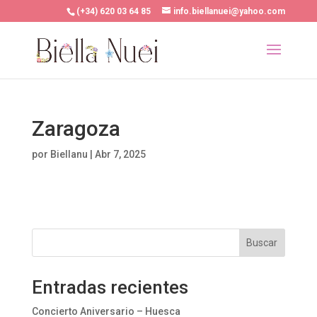
(+34) 620 03 64 85
info.biellanuei@yahoo.com
Zaragoza
por
Biellanu
|
Abr 7, 2025
Buscar
Entradas recientes
Concierto Aniversario – Huesca