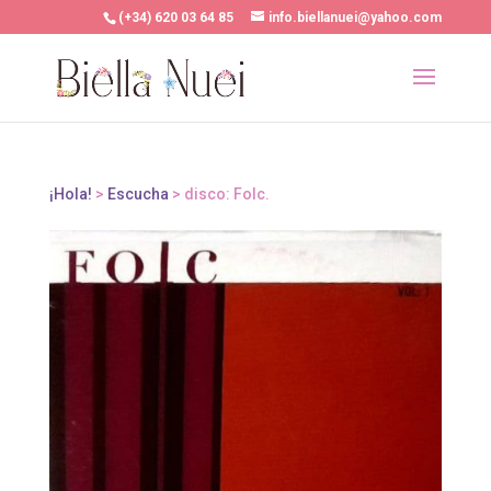
(+34) 620 03 64 85
info.biellanuei@yahoo.com
¡Hola!
>
Escucha
> disco: Folc.